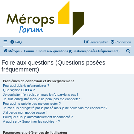
FAQ
S’enregistrer
Connexion
R
Mérops
Forum
Foire aux questions (Questions posées fréquemment)
e
Foire aux questions (Questions posées
c
fréquemment)
h
e
Problèmes de connexion et d’enregistrement
Pourquoi dois-je m’enregistrer ?
r
Que signifie COPPA ?
c
Je souhaite m’enregistrer, mais je n’y parviens pas !
Je suis enregistré mais je ne peux pas me connecter !
h
Pourquoi ne puis-je pas me connecter ?
Je me suis enregistré par le passé mais je ne peux plus me connecter ?!
e
J’ai perdu mon mot de passe !
r
Pourquoi suis-je automatiquement déconnecté ?
À quoi sert « Supprimer les cookies » ?
Paramètres et préférences de l’utilisateur