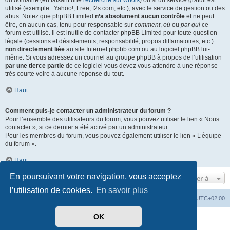
du domaine (en faisant une
recherche sur whois
) ou si un service gratuit est
utilisé (exemple : Yahoo!, Free, f2s.com, etc.), avec le service de gestion ou des
abus. Notez que phpBB Limited
n’a absolument aucun contrôle
et ne peut
être, en aucun cas, tenu pour responsable sur
comment
,
où
ou
par qui
ce
forum est utilisé. Il est inutile de contacter phpBB Limited pour toute question
légale (cessions et désistements, responsabilité, propos diffamatoires, etc.)
non directement liée
au site Internet phpbb.com ou au logiciel phpBB lui-
même. Si vous adressez un courriel au groupe phpBB à propos de l’utilisation
par une tierce partie
de ce logiciel vous devez vous attendre à une réponse
très courte voire à aucune réponse du tout.
Haut
Comment puis-je contacter un administrateur du forum ?
Pour l’ensemble des utilisateurs du forum, vous pouvez utiliser le lien « Nous
contacter », si ce dernier a été activé par un administrateur.
Pour les membres du forum, vous pouvez également utiliser le lien « L’équipe
du forum ».
Haut
En poursuivant votre navigation, vous acceptez
Aller à
l’utilisation de cookies.
En savoir plus
Mérops
Forum
Supprimer les cookies
Heures au format
UTC+02:00
OK
Développé par
phpBB
® Forum Software © phpBB Limited
Traduit par
phpBB-fr.com