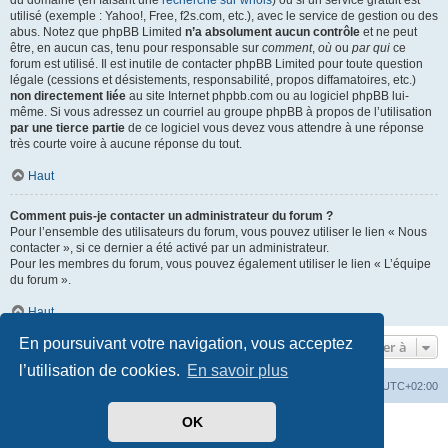
du domaine (en faisant une
recherche sur whois
) ou si un service gratuit est
utilisé (exemple : Yahoo!, Free, f2s.com, etc.), avec le service de gestion ou des
abus. Notez que phpBB Limited
n’a absolument aucun contrôle
et ne peut
être, en aucun cas, tenu pour responsable sur
comment
,
où
ou
par qui
ce
forum est utilisé. Il est inutile de contacter phpBB Limited pour toute question
légale (cessions et désistements, responsabilité, propos diffamatoires, etc.)
non directement liée
au site Internet phpbb.com ou au logiciel phpBB lui-
même. Si vous adressez un courriel au groupe phpBB à propos de l’utilisation
par une tierce partie
de ce logiciel vous devez vous attendre à une réponse
très courte voire à aucune réponse du tout.
Haut
Comment puis-je contacter un administrateur du forum ?
Pour l’ensemble des utilisateurs du forum, vous pouvez utiliser le lien « Nous
contacter », si ce dernier a été activé par un administrateur.
Pour les membres du forum, vous pouvez également utiliser le lien « L’équipe
du forum ».
Haut
En poursuivant votre navigation, vous acceptez
Aller à
l’utilisation de cookies.
En savoir plus
Mérops
Forum
Supprimer les cookies
Heures au format
UTC+02:00
OK
Développé par
phpBB
® Forum Software © phpBB Limited
Traduit par
phpBB-fr.com