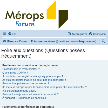
FAQ
S’enregistrer
Connexion
R
Mérops
Forum
Foire aux questions (Questions posées fréquemment)
e
Foire aux questions (Questions posées
c
fréquemment)
h
e
Problèmes de connexion et d’enregistrement
Pourquoi dois-je m’enregistrer ?
r
Que signifie COPPA ?
c
Je souhaite m’enregistrer, mais je n’y parviens pas !
Je suis enregistré mais je ne peux pas me connecter !
h
Pourquoi ne puis-je pas me connecter ?
Je me suis enregistré par le passé mais je ne peux plus me connecter ?!
e
J’ai perdu mon mot de passe !
r
Pourquoi suis-je automatiquement déconnecté ?
À quoi sert « Supprimer les cookies » ?
Paramètres et préférences de l’utilisateur