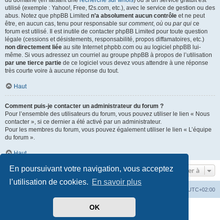
du domaine (en faisant une
recherche sur whois
) ou si un service gratuit est
utilisé (exemple : Yahoo!, Free, f2s.com, etc.), avec le service de gestion ou des
abus. Notez que phpBB Limited
n’a absolument aucun contrôle
et ne peut
être, en aucun cas, tenu pour responsable sur
comment
,
où
ou
par qui
ce
forum est utilisé. Il est inutile de contacter phpBB Limited pour toute question
légale (cessions et désistements, responsabilité, propos diffamatoires, etc.)
non directement liée
au site Internet phpbb.com ou au logiciel phpBB lui-
même. Si vous adressez un courriel au groupe phpBB à propos de l’utilisation
par une tierce partie
de ce logiciel vous devez vous attendre à une réponse
très courte voire à aucune réponse du tout.
Haut
Comment puis-je contacter un administrateur du forum ?
Pour l’ensemble des utilisateurs du forum, vous pouvez utiliser le lien « Nous
contacter », si ce dernier a été activé par un administrateur.
Pour les membres du forum, vous pouvez également utiliser le lien « L’équipe
du forum ».
Haut
En poursuivant votre navigation, vous acceptez
Aller à
l’utilisation de cookies.
En savoir plus
Mérops
Forum
Supprimer les cookies
Heures au format
UTC+02:00
OK
Développé par
phpBB
® Forum Software © phpBB Limited
Traduit par
phpBB-fr.com