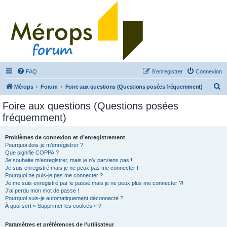
FAQ
S’enregistrer
Connexion
R
Mérops
Forum
Foire aux questions (Questions posées fréquemment)
e
Foire aux questions (Questions posées
c
fréquemment)
h
e
Problèmes de connexion et d’enregistrement
Pourquoi dois-je m’enregistrer ?
r
Que signifie COPPA ?
c
Je souhaite m’enregistrer, mais je n’y parviens pas !
Je suis enregistré mais je ne peux pas me connecter !
h
Pourquoi ne puis-je pas me connecter ?
Je me suis enregistré par le passé mais je ne peux plus me connecter ?!
e
J’ai perdu mon mot de passe !
r
Pourquoi suis-je automatiquement déconnecté ?
À quoi sert « Supprimer les cookies » ?
Paramètres et préférences de l’utilisateur