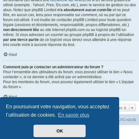
du domaine (en faisant une
recherche sur whois
) ou si un service gratuit est
utilisé (exemple : Yahoo!, Free, f2s.com, etc.), avec le service de gestion ou des
abus. Notez que phpBB Limited
n’a absolument aucun contrôle
et ne peut
être, en aucun cas, tenu pour responsable sur
comment
,
où
ou
par qui
ce
forum est utilisé. Il est inutile de contacter phpBB Limited pour toute question
légale (cessions et désistements, responsabilité, propos diffamatoires, etc.)
non directement liée
au site Internet phpbb.com ou au logiciel phpBB lui-
même. Si vous adressez un courriel au groupe phpBB à propos de l’utilisation
par une tierce partie
de ce logiciel vous devez vous attendre à une réponse
très courte voire à aucune réponse du tout.
Haut
Comment puis-je contacter un administrateur du forum ?
Pour l’ensemble des utilisateurs du forum, vous pouvez utiliser le lien « Nous
contacter », si ce dernier a été activé par un administrateur.
Pour les membres du forum, vous pouvez également utiliser le lien « L’équipe
du forum ».
Haut
En poursuivant votre navigation, vous acceptez
Aller à
l’utilisation de cookies.
En savoir plus
Mérops
Forum
Supprimer les cookies
Heures au format
UTC+02:00
OK
Développé par
phpBB
® Forum Software © phpBB Limited
Traduit par
phpBB-fr.com