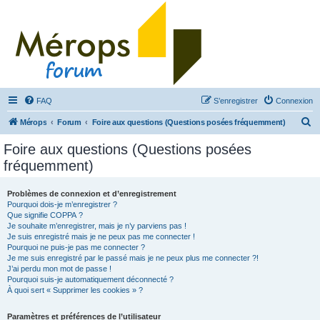
FAQ
S’enregistrer
Connexion
R
Mérops
Forum
Foire aux questions (Questions posées fréquemment)
e
Foire aux questions (Questions posées
c
fréquemment)
h
e
Problèmes de connexion et d’enregistrement
Pourquoi dois-je m’enregistrer ?
r
Que signifie COPPA ?
c
Je souhaite m’enregistrer, mais je n’y parviens pas !
Je suis enregistré mais je ne peux pas me connecter !
h
Pourquoi ne puis-je pas me connecter ?
Je me suis enregistré par le passé mais je ne peux plus me connecter ?!
e
J’ai perdu mon mot de passe !
r
Pourquoi suis-je automatiquement déconnecté ?
À quoi sert « Supprimer les cookies » ?
Paramètres et préférences de l’utilisateur