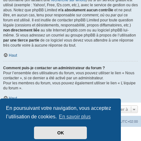
du domaine (en faisant une
recherche sur whois
) ou si un service gratuit est
utilisé (exemple : Yahoo!, Free, f2s.com, etc.), avec le service de gestion ou des
abus. Notez que phpBB Limited
n’a absolument aucun contrôle
et ne peut
être, en aucun cas, tenu pour responsable sur
comment
,
où
ou
par qui
ce
forum est utilisé. Il est inutile de contacter phpBB Limited pour toute question
légale (cessions et désistements, responsabilité, propos diffamatoires, etc.)
non directement liée
au site Internet phpbb.com ou au logiciel phpBB lui-
même. Si vous adressez un courriel au groupe phpBB à propos de l’utilisation
par une tierce partie
de ce logiciel vous devez vous attendre à une réponse
très courte voire à aucune réponse du tout.
Haut
Comment puis-je contacter un administrateur du forum ?
Pour l’ensemble des utilisateurs du forum, vous pouvez utiliser le lien « Nous
contacter », si ce dernier a été activé par un administrateur.
Pour les membres du forum, vous pouvez également utiliser le lien « L’équipe
du forum ».
Haut
En poursuivant votre navigation, vous acceptez
Aller à
l’utilisation de cookies.
En savoir plus
Mérops
Forum
Supprimer les cookies
Heures au format
UTC+02:00
OK
Développé par
phpBB
® Forum Software © phpBB Limited
Traduit par
phpBB-fr.com