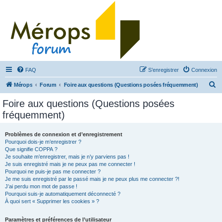
FAQ
S’enregistrer
Connexion
R
Mérops
Forum
Foire aux questions (Questions posées fréquemment)
e
Foire aux questions (Questions posées
c
fréquemment)
h
e
Problèmes de connexion et d’enregistrement
Pourquoi dois-je m’enregistrer ?
r
Que signifie COPPA ?
c
Je souhaite m’enregistrer, mais je n’y parviens pas !
Je suis enregistré mais je ne peux pas me connecter !
h
Pourquoi ne puis-je pas me connecter ?
Je me suis enregistré par le passé mais je ne peux plus me connecter ?!
e
J’ai perdu mon mot de passe !
r
Pourquoi suis-je automatiquement déconnecté ?
À quoi sert « Supprimer les cookies » ?
Paramètres et préférences de l’utilisateur