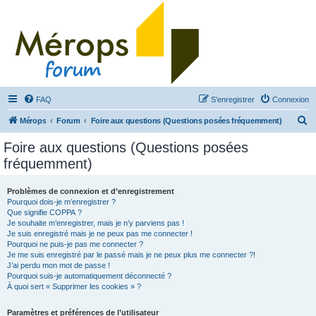
FAQ
S’enregistrer
Connexion
R
Mérops
Forum
Foire aux questions (Questions posées fréquemment)
e
Foire aux questions (Questions posées
c
fréquemment)
h
e
Problèmes de connexion et d’enregistrement
Pourquoi dois-je m’enregistrer ?
r
Que signifie COPPA ?
c
Je souhaite m’enregistrer, mais je n’y parviens pas !
Je suis enregistré mais je ne peux pas me connecter !
h
Pourquoi ne puis-je pas me connecter ?
Je me suis enregistré par le passé mais je ne peux plus me connecter ?!
e
J’ai perdu mon mot de passe !
r
Pourquoi suis-je automatiquement déconnecté ?
À quoi sert « Supprimer les cookies » ?
Paramètres et préférences de l’utilisateur