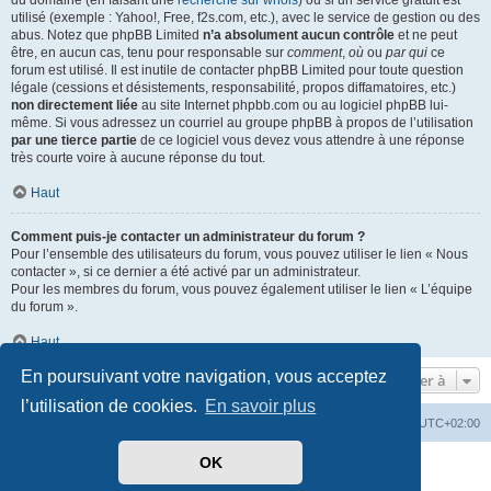
du domaine (en faisant une
recherche sur whois
) ou si un service gratuit est
utilisé (exemple : Yahoo!, Free, f2s.com, etc.), avec le service de gestion ou des
abus. Notez que phpBB Limited
n’a absolument aucun contrôle
et ne peut
être, en aucun cas, tenu pour responsable sur
comment
,
où
ou
par qui
ce
forum est utilisé. Il est inutile de contacter phpBB Limited pour toute question
légale (cessions et désistements, responsabilité, propos diffamatoires, etc.)
non directement liée
au site Internet phpbb.com ou au logiciel phpBB lui-
même. Si vous adressez un courriel au groupe phpBB à propos de l’utilisation
par une tierce partie
de ce logiciel vous devez vous attendre à une réponse
très courte voire à aucune réponse du tout.
Haut
Comment puis-je contacter un administrateur du forum ?
Pour l’ensemble des utilisateurs du forum, vous pouvez utiliser le lien « Nous
contacter », si ce dernier a été activé par un administrateur.
Pour les membres du forum, vous pouvez également utiliser le lien « L’équipe
du forum ».
Haut
En poursuivant votre navigation, vous acceptez
Aller à
l’utilisation de cookies.
En savoir plus
Mérops
Forum
Supprimer les cookies
Heures au format
UTC+02:00
OK
Développé par
phpBB
® Forum Software © phpBB Limited
Traduit par
phpBB-fr.com