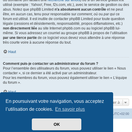
du domaine (en faisant une
recherche sur whois
) ou si un service gratuit est
utilisé (exemple : Yahoo!, Free, f2s.com, etc.), avec le service de gestion ou des
abus. Notez que phpBB Limited
n’a absolument aucun contrôle
et ne peut
être, en aucun cas, tenu pour responsable sur
comment
,
où
ou
par qui
ce
forum est utilisé. Il est inutile de contacter phpBB Limited pour toute question
légale (cessions et désistements, responsabilité, propos diffamatoires, etc.)
non directement liée
au site Internet phpbb.com ou au logiciel phpBB lui-
même. Si vous adressez un courriel au groupe phpBB à propos de l’utilisation
par une tierce partie
de ce logiciel vous devez vous attendre à une réponse
très courte voire à aucune réponse du tout.
Haut
Comment puis-je contacter un administrateur du forum ?
Pour l’ensemble des utilisateurs du forum, vous pouvez utiliser le lien « Nous
contacter », si ce dernier a été activé par un administrateur.
Pour les membres du forum, vous pouvez également utiliser le lien « L’équipe
du forum ».
Haut
En poursuivant votre navigation, vous acceptez
Aller à
l’utilisation de cookies.
En savoir plus
Mérops
Forum
Supprimer les cookies
Heures au format
UTC+02:00
OK
Développé par
phpBB
® Forum Software © phpBB Limited
Traduit par
phpBB-fr.com