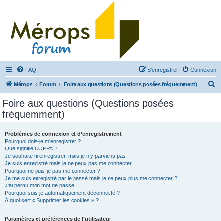
FAQ
S’enregistrer
Connexion
R
Mérops
Forum
Foire aux questions (Questions posées fréquemment)
e
Foire aux questions (Questions posées
c
fréquemment)
h
e
Problèmes de connexion et d’enregistrement
Pourquoi dois-je m’enregistrer ?
r
Que signifie COPPA ?
c
Je souhaite m’enregistrer, mais je n’y parviens pas !
Je suis enregistré mais je ne peux pas me connecter !
h
Pourquoi ne puis-je pas me connecter ?
Je me suis enregistré par le passé mais je ne peux plus me connecter ?!
e
J’ai perdu mon mot de passe !
r
Pourquoi suis-je automatiquement déconnecté ?
À quoi sert « Supprimer les cookies » ?
Paramètres et préférences de l’utilisateur