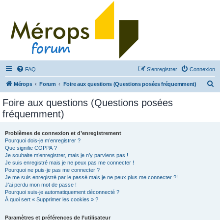
FAQ
S’enregistrer
Connexion
R
Mérops
Forum
Foire aux questions (Questions posées fréquemment)
e
Foire aux questions (Questions posées
c
fréquemment)
h
e
Problèmes de connexion et d’enregistrement
Pourquoi dois-je m’enregistrer ?
r
Que signifie COPPA ?
c
Je souhaite m’enregistrer, mais je n’y parviens pas !
Je suis enregistré mais je ne peux pas me connecter !
h
Pourquoi ne puis-je pas me connecter ?
Je me suis enregistré par le passé mais je ne peux plus me connecter ?!
e
J’ai perdu mon mot de passe !
r
Pourquoi suis-je automatiquement déconnecté ?
À quoi sert « Supprimer les cookies » ?
Paramètres et préférences de l’utilisateur