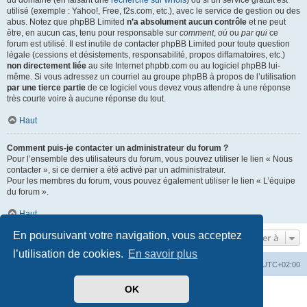
du domaine (en faisant une
recherche sur whois
) ou si un service gratuit est
utilisé (exemple : Yahoo!, Free, f2s.com, etc.), avec le service de gestion ou des
abus. Notez que phpBB Limited
n’a absolument aucun contrôle
et ne peut
être, en aucun cas, tenu pour responsable sur
comment
,
où
ou
par qui
ce
forum est utilisé. Il est inutile de contacter phpBB Limited pour toute question
légale (cessions et désistements, responsabilité, propos diffamatoires, etc.)
non directement liée
au site Internet phpbb.com ou au logiciel phpBB lui-
même. Si vous adressez un courriel au groupe phpBB à propos de l’utilisation
par une tierce partie
de ce logiciel vous devez vous attendre à une réponse
très courte voire à aucune réponse du tout.
Haut
Comment puis-je contacter un administrateur du forum ?
Pour l’ensemble des utilisateurs du forum, vous pouvez utiliser le lien « Nous
contacter », si ce dernier a été activé par un administrateur.
Pour les membres du forum, vous pouvez également utiliser le lien « L’équipe
du forum ».
Haut
En poursuivant votre navigation, vous acceptez
Aller à
l’utilisation de cookies.
En savoir plus
Mérops
Forum
Supprimer les cookies
Heures au format
UTC+02:00
OK
Développé par
phpBB
® Forum Software © phpBB Limited
Traduit par
phpBB-fr.com