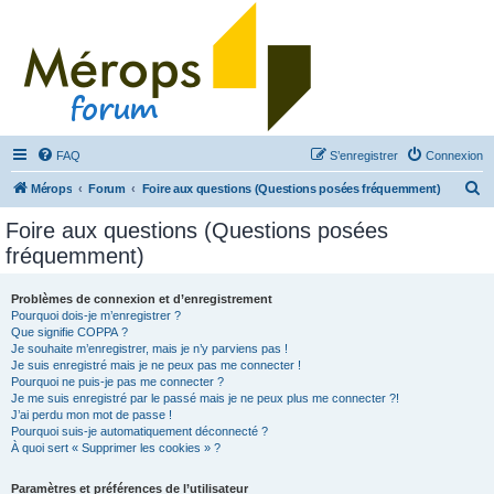
FAQ
S’enregistrer
Connexion
R
Mérops
Forum
Foire aux questions (Questions posées fréquemment)
e
Foire aux questions (Questions posées
c
fréquemment)
h
e
Problèmes de connexion et d’enregistrement
Pourquoi dois-je m’enregistrer ?
r
Que signifie COPPA ?
c
Je souhaite m’enregistrer, mais je n’y parviens pas !
Je suis enregistré mais je ne peux pas me connecter !
h
Pourquoi ne puis-je pas me connecter ?
Je me suis enregistré par le passé mais je ne peux plus me connecter ?!
e
J’ai perdu mon mot de passe !
r
Pourquoi suis-je automatiquement déconnecté ?
À quoi sert « Supprimer les cookies » ?
Paramètres et préférences de l’utilisateur