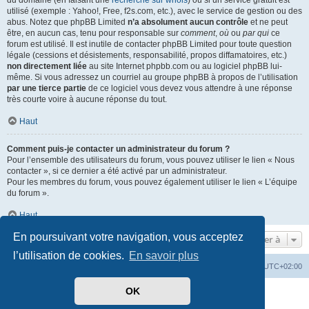
du domaine (en faisant une
recherche sur whois
) ou si un service gratuit est
utilisé (exemple : Yahoo!, Free, f2s.com, etc.), avec le service de gestion ou des
abus. Notez que phpBB Limited
n’a absolument aucun contrôle
et ne peut
être, en aucun cas, tenu pour responsable sur
comment
,
où
ou
par qui
ce
forum est utilisé. Il est inutile de contacter phpBB Limited pour toute question
légale (cessions et désistements, responsabilité, propos diffamatoires, etc.)
non directement liée
au site Internet phpbb.com ou au logiciel phpBB lui-
même. Si vous adressez un courriel au groupe phpBB à propos de l’utilisation
par une tierce partie
de ce logiciel vous devez vous attendre à une réponse
très courte voire à aucune réponse du tout.
Haut
Comment puis-je contacter un administrateur du forum ?
Pour l’ensemble des utilisateurs du forum, vous pouvez utiliser le lien « Nous
contacter », si ce dernier a été activé par un administrateur.
Pour les membres du forum, vous pouvez également utiliser le lien « L’équipe
du forum ».
Haut
En poursuivant votre navigation, vous acceptez
Aller à
l’utilisation de cookies.
En savoir plus
Mérops
Forum
Supprimer les cookies
Heures au format
UTC+02:00
OK
Développé par
phpBB
® Forum Software © phpBB Limited
Traduit par
phpBB-fr.com