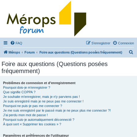
FAQ
S’enregistrer
Connexion
R
Mérops
Forum
Foire aux questions (Questions posées fréquemment)
e
Foire aux questions (Questions posées
c
fréquemment)
h
e
Problèmes de connexion et d’enregistrement
Pourquoi dois-je m’enregistrer ?
r
Que signifie COPPA ?
c
Je souhaite m’enregistrer, mais je n’y parviens pas !
Je suis enregistré mais je ne peux pas me connecter !
h
Pourquoi ne puis-je pas me connecter ?
Je me suis enregistré par le passé mais je ne peux plus me connecter ?!
e
J’ai perdu mon mot de passe !
r
Pourquoi suis-je automatiquement déconnecté ?
À quoi sert « Supprimer les cookies » ?
Paramètres et préférences de l’utilisateur