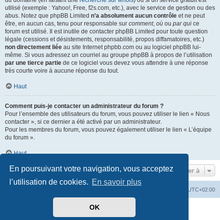
du domaine (en faisant une
recherche sur whois
) ou si un service gratuit est
utilisé (exemple : Yahoo!, Free, f2s.com, etc.), avec le service de gestion ou des
abus. Notez que phpBB Limited
n’a absolument aucun contrôle
et ne peut
être, en aucun cas, tenu pour responsable sur
comment
,
où
ou
par qui
ce
forum est utilisé. Il est inutile de contacter phpBB Limited pour toute question
légale (cessions et désistements, responsabilité, propos diffamatoires, etc.)
non directement liée
au site Internet phpbb.com ou au logiciel phpBB lui-
même. Si vous adressez un courriel au groupe phpBB à propos de l’utilisation
par une tierce partie
de ce logiciel vous devez vous attendre à une réponse
très courte voire à aucune réponse du tout.
Haut
Comment puis-je contacter un administrateur du forum ?
Pour l’ensemble des utilisateurs du forum, vous pouvez utiliser le lien « Nous
contacter », si ce dernier a été activé par un administrateur.
Pour les membres du forum, vous pouvez également utiliser le lien « L’équipe
du forum ».
Haut
En poursuivant votre navigation, vous acceptez
Aller à
l’utilisation de cookies.
En savoir plus
Mérops
Forum
Supprimer les cookies
Heures au format
UTC+02:00
OK
Développé par
phpBB
® Forum Software © phpBB Limited
Traduit par
phpBB-fr.com