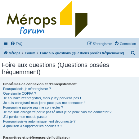
FAQ
S’enregistrer
Connexion
R
Mérops
Forum
Foire aux questions (Questions posées fréquemment)
e
Foire aux questions (Questions posées
c
fréquemment)
h
e
Problèmes de connexion et d’enregistrement
Pourquoi dois-je m’enregistrer ?
r
Que signifie COPPA ?
c
Je souhaite m’enregistrer, mais je n’y parviens pas !
Je suis enregistré mais je ne peux pas me connecter !
h
Pourquoi ne puis-je pas me connecter ?
Je me suis enregistré par le passé mais je ne peux plus me connecter ?!
e
J’ai perdu mon mot de passe !
r
Pourquoi suis-je automatiquement déconnecté ?
À quoi sert « Supprimer les cookies » ?
Paramètres et préférences de l’utilisateur