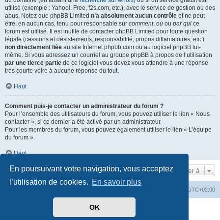
du domaine (en faisant une
recherche sur whois
) ou si un service gratuit est
utilisé (exemple : Yahoo!, Free, f2s.com, etc.), avec le service de gestion ou des
abus. Notez que phpBB Limited
n’a absolument aucun contrôle
et ne peut
être, en aucun cas, tenu pour responsable sur
comment
,
où
ou
par qui
ce
forum est utilisé. Il est inutile de contacter phpBB Limited pour toute question
légale (cessions et désistements, responsabilité, propos diffamatoires, etc.)
non directement liée
au site Internet phpbb.com ou au logiciel phpBB lui-
même. Si vous adressez un courriel au groupe phpBB à propos de l’utilisation
par une tierce partie
de ce logiciel vous devez vous attendre à une réponse
très courte voire à aucune réponse du tout.
Haut
Comment puis-je contacter un administrateur du forum ?
Pour l’ensemble des utilisateurs du forum, vous pouvez utiliser le lien « Nous
contacter », si ce dernier a été activé par un administrateur.
Pour les membres du forum, vous pouvez également utiliser le lien « L’équipe
du forum ».
Haut
En poursuivant votre navigation, vous acceptez
Aller à
l’utilisation de cookies.
En savoir plus
Mérops
Forum
Supprimer les cookies
Heures au format
UTC+02:00
OK
Développé par
phpBB
® Forum Software © phpBB Limited
Traduit par
phpBB-fr.com