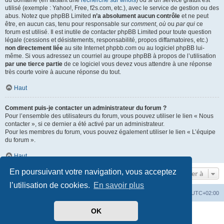
du domaine (en faisant une
recherche sur whois
) ou si un service gratuit est
utilisé (exemple : Yahoo!, Free, f2s.com, etc.), avec le service de gestion ou des
abus. Notez que phpBB Limited
n’a absolument aucun contrôle
et ne peut
être, en aucun cas, tenu pour responsable sur
comment
,
où
ou
par qui
ce
forum est utilisé. Il est inutile de contacter phpBB Limited pour toute question
légale (cessions et désistements, responsabilité, propos diffamatoires, etc.)
non directement liée
au site Internet phpbb.com ou au logiciel phpBB lui-
même. Si vous adressez un courriel au groupe phpBB à propos de l’utilisation
par une tierce partie
de ce logiciel vous devez vous attendre à une réponse
très courte voire à aucune réponse du tout.
Haut
Comment puis-je contacter un administrateur du forum ?
Pour l’ensemble des utilisateurs du forum, vous pouvez utiliser le lien « Nous
contacter », si ce dernier a été activé par un administrateur.
Pour les membres du forum, vous pouvez également utiliser le lien « L’équipe
du forum ».
Haut
En poursuivant votre navigation, vous acceptez
Aller à
l’utilisation de cookies.
En savoir plus
Mérops
Forum
Supprimer les cookies
Heures au format
UTC+02:00
OK
Développé par
phpBB
® Forum Software © phpBB Limited
Traduit par
phpBB-fr.com