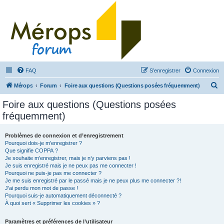
FAQ
S’enregistrer
Connexion
R
Mérops
Forum
Foire aux questions (Questions posées fréquemment)
e
Foire aux questions (Questions posées
c
fréquemment)
h
e
Problèmes de connexion et d’enregistrement
Pourquoi dois-je m’enregistrer ?
r
Que signifie COPPA ?
c
Je souhaite m’enregistrer, mais je n’y parviens pas !
Je suis enregistré mais je ne peux pas me connecter !
h
Pourquoi ne puis-je pas me connecter ?
Je me suis enregistré par le passé mais je ne peux plus me connecter ?!
e
J’ai perdu mon mot de passe !
r
Pourquoi suis-je automatiquement déconnecté ?
À quoi sert « Supprimer les cookies » ?
Paramètres et préférences de l’utilisateur