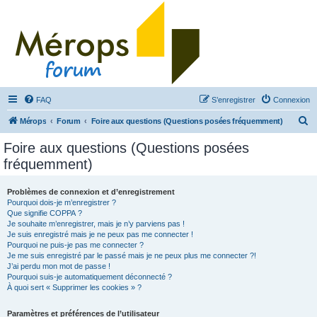
FAQ
S’enregistrer
Connexion
R
Mérops
Forum
Foire aux questions (Questions posées fréquemment)
e
Foire aux questions (Questions posées
c
fréquemment)
h
e
Problèmes de connexion et d’enregistrement
Pourquoi dois-je m’enregistrer ?
r
Que signifie COPPA ?
c
Je souhaite m’enregistrer, mais je n’y parviens pas !
Je suis enregistré mais je ne peux pas me connecter !
h
Pourquoi ne puis-je pas me connecter ?
Je me suis enregistré par le passé mais je ne peux plus me connecter ?!
e
J’ai perdu mon mot de passe !
r
Pourquoi suis-je automatiquement déconnecté ?
À quoi sert « Supprimer les cookies » ?
Paramètres et préférences de l’utilisateur