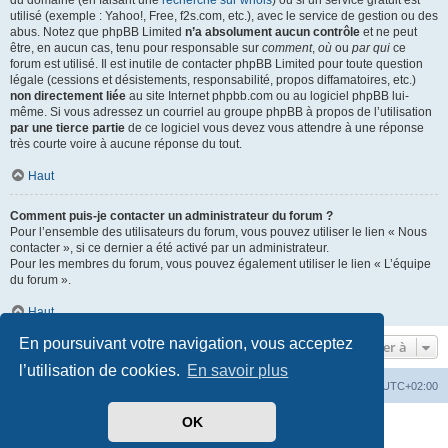
du domaine (en faisant une
recherche sur whois
) ou si un service gratuit est
utilisé (exemple : Yahoo!, Free, f2s.com, etc.), avec le service de gestion ou des
abus. Notez que phpBB Limited
n’a absolument aucun contrôle
et ne peut
être, en aucun cas, tenu pour responsable sur
comment
,
où
ou
par qui
ce
forum est utilisé. Il est inutile de contacter phpBB Limited pour toute question
légale (cessions et désistements, responsabilité, propos diffamatoires, etc.)
non directement liée
au site Internet phpbb.com ou au logiciel phpBB lui-
même. Si vous adressez un courriel au groupe phpBB à propos de l’utilisation
par une tierce partie
de ce logiciel vous devez vous attendre à une réponse
très courte voire à aucune réponse du tout.
Haut
Comment puis-je contacter un administrateur du forum ?
Pour l’ensemble des utilisateurs du forum, vous pouvez utiliser le lien « Nous
contacter », si ce dernier a été activé par un administrateur.
Pour les membres du forum, vous pouvez également utiliser le lien « L’équipe
du forum ».
Haut
En poursuivant votre navigation, vous acceptez
Aller à
l’utilisation de cookies.
En savoir plus
Mérops
Forum
Supprimer les cookies
Heures au format
UTC+02:00
OK
Développé par
phpBB
® Forum Software © phpBB Limited
Traduit par
phpBB-fr.com