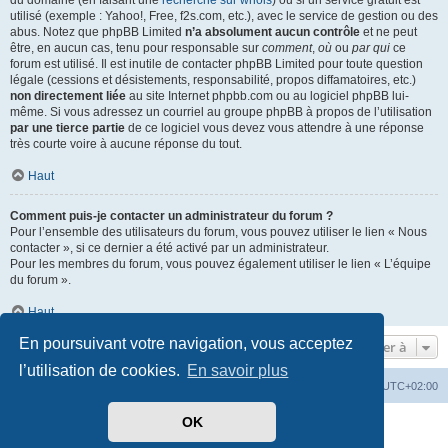
du domaine (en faisant une
recherche sur whois
) ou si un service gratuit est
utilisé (exemple : Yahoo!, Free, f2s.com, etc.), avec le service de gestion ou des
abus. Notez que phpBB Limited
n’a absolument aucun contrôle
et ne peut
être, en aucun cas, tenu pour responsable sur
comment
,
où
ou
par qui
ce
forum est utilisé. Il est inutile de contacter phpBB Limited pour toute question
légale (cessions et désistements, responsabilité, propos diffamatoires, etc.)
non directement liée
au site Internet phpbb.com ou au logiciel phpBB lui-
même. Si vous adressez un courriel au groupe phpBB à propos de l’utilisation
par une tierce partie
de ce logiciel vous devez vous attendre à une réponse
très courte voire à aucune réponse du tout.
Haut
Comment puis-je contacter un administrateur du forum ?
Pour l’ensemble des utilisateurs du forum, vous pouvez utiliser le lien « Nous
contacter », si ce dernier a été activé par un administrateur.
Pour les membres du forum, vous pouvez également utiliser le lien « L’équipe
du forum ».
Haut
En poursuivant votre navigation, vous acceptez
Aller à
l’utilisation de cookies.
En savoir plus
Mérops
Forum
Supprimer les cookies
Heures au format
UTC+02:00
OK
Développé par
phpBB
® Forum Software © phpBB Limited
Traduit par
phpBB-fr.com