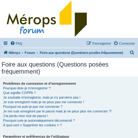
FAQ
S’enregistrer
Connexion
R
Mérops
Forum
Foire aux questions (Questions posées fréquemment)
e
Foire aux questions (Questions posées
c
fréquemment)
h
e
Problèmes de connexion et d’enregistrement
Pourquoi dois-je m’enregistrer ?
r
Que signifie COPPA ?
c
Je souhaite m’enregistrer, mais je n’y parviens pas !
Je suis enregistré mais je ne peux pas me connecter !
h
Pourquoi ne puis-je pas me connecter ?
Je me suis enregistré par le passé mais je ne peux plus me connecter ?!
e
J’ai perdu mon mot de passe !
r
Pourquoi suis-je automatiquement déconnecté ?
À quoi sert « Supprimer les cookies » ?
Paramètres et préférences de l’utilisateur