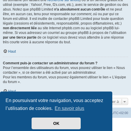
du domaine (en faisant une
recherche sur whois
) ou si un service gratuit est
utilisé (exemple : Yahoo!, Free, f2s.com, etc.), avec le service de gestion ou des
abus. Notez que phpBB Limited
n’a absolument aucun contrôle
et ne peut
être, en aucun cas, tenu pour responsable sur
comment
,
où
ou
par qui
ce
forum est utilisé. Il est inutile de contacter phpBB Limited pour toute question
légale (cessions et désistements, responsabilité, propos diffamatoires, etc.)
non directement liée
au site Internet phpbb.com ou au logiciel phpBB lui-
même. Si vous adressez un courriel au groupe phpBB à propos de l’utilisation
par une tierce partie
de ce logiciel vous devez vous attendre à une réponse
très courte voire à aucune réponse du tout.
Haut
Comment puis-je contacter un administrateur du forum ?
Pour l’ensemble des utilisateurs du forum, vous pouvez utiliser le lien « Nous
contacter », si ce dernier a été activé par un administrateur.
Pour les membres du forum, vous pouvez également utiliser le lien « L’équipe
du forum ».
Haut
En poursuivant votre navigation, vous acceptez
Aller à
l’utilisation de cookies.
En savoir plus
Mérops
Forum
Supprimer les cookies
Heures au format
UTC+02:00
OK
Développé par
phpBB
® Forum Software © phpBB Limited
Traduit par
phpBB-fr.com