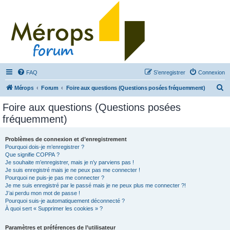
FAQ
S’enregistrer
Connexion
R
Mérops
Forum
Foire aux questions (Questions posées fréquemment)
e
Foire aux questions (Questions posées
c
fréquemment)
h
e
Problèmes de connexion et d’enregistrement
Pourquoi dois-je m’enregistrer ?
r
Que signifie COPPA ?
c
Je souhaite m’enregistrer, mais je n’y parviens pas !
Je suis enregistré mais je ne peux pas me connecter !
h
Pourquoi ne puis-je pas me connecter ?
Je me suis enregistré par le passé mais je ne peux plus me connecter ?!
e
J’ai perdu mon mot de passe !
r
Pourquoi suis-je automatiquement déconnecté ?
À quoi sert « Supprimer les cookies » ?
Paramètres et préférences de l’utilisateur