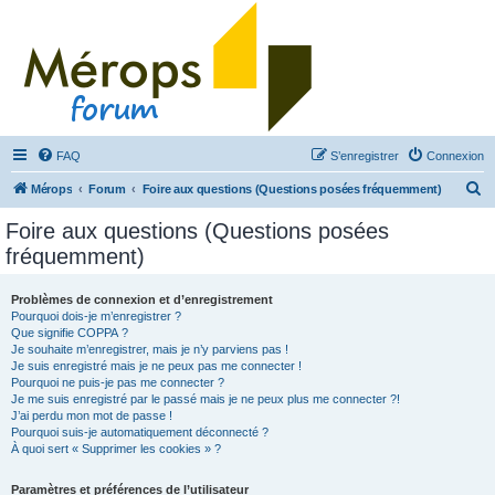
FAQ
S’enregistrer
Connexion
R
Mérops
Forum
Foire aux questions (Questions posées fréquemment)
e
Foire aux questions (Questions posées
c
fréquemment)
h
e
Problèmes de connexion et d’enregistrement
Pourquoi dois-je m’enregistrer ?
r
Que signifie COPPA ?
c
Je souhaite m’enregistrer, mais je n’y parviens pas !
Je suis enregistré mais je ne peux pas me connecter !
h
Pourquoi ne puis-je pas me connecter ?
Je me suis enregistré par le passé mais je ne peux plus me connecter ?!
e
J’ai perdu mon mot de passe !
r
Pourquoi suis-je automatiquement déconnecté ?
À quoi sert « Supprimer les cookies » ?
Paramètres et préférences de l’utilisateur