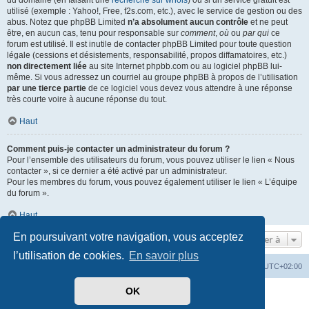
du domaine (en faisant une
recherche sur whois
) ou si un service gratuit est
utilisé (exemple : Yahoo!, Free, f2s.com, etc.), avec le service de gestion ou des
abus. Notez que phpBB Limited
n’a absolument aucun contrôle
et ne peut
être, en aucun cas, tenu pour responsable sur
comment
,
où
ou
par qui
ce
forum est utilisé. Il est inutile de contacter phpBB Limited pour toute question
légale (cessions et désistements, responsabilité, propos diffamatoires, etc.)
non directement liée
au site Internet phpbb.com ou au logiciel phpBB lui-
même. Si vous adressez un courriel au groupe phpBB à propos de l’utilisation
par une tierce partie
de ce logiciel vous devez vous attendre à une réponse
très courte voire à aucune réponse du tout.
Haut
Comment puis-je contacter un administrateur du forum ?
Pour l’ensemble des utilisateurs du forum, vous pouvez utiliser le lien « Nous
contacter », si ce dernier a été activé par un administrateur.
Pour les membres du forum, vous pouvez également utiliser le lien « L’équipe
du forum ».
Haut
En poursuivant votre navigation, vous acceptez
Aller à
l’utilisation de cookies.
En savoir plus
Mérops
Forum
Supprimer les cookies
Heures au format
UTC+02:00
OK
Développé par
phpBB
® Forum Software © phpBB Limited
Traduit par
phpBB-fr.com