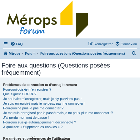
FAQ
S’enregistrer
Connexion
R
Mérops
Forum
Foire aux questions (Questions posées fréquemment)
e
Foire aux questions (Questions posées
c
fréquemment)
h
e
Problèmes de connexion et d’enregistrement
Pourquoi dois-je m’enregistrer ?
r
Que signifie COPPA ?
c
Je souhaite m’enregistrer, mais je n’y parviens pas !
Je suis enregistré mais je ne peux pas me connecter !
h
Pourquoi ne puis-je pas me connecter ?
Je me suis enregistré par le passé mais je ne peux plus me connecter ?!
e
J’ai perdu mon mot de passe !
r
Pourquoi suis-je automatiquement déconnecté ?
À quoi sert « Supprimer les cookies » ?
Paramètres et préférences de l’utilisateur