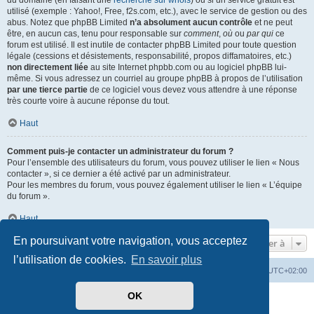
du domaine (en faisant une
recherche sur whois
) ou si un service gratuit est
utilisé (exemple : Yahoo!, Free, f2s.com, etc.), avec le service de gestion ou des
abus. Notez que phpBB Limited
n’a absolument aucun contrôle
et ne peut
être, en aucun cas, tenu pour responsable sur
comment
,
où
ou
par qui
ce
forum est utilisé. Il est inutile de contacter phpBB Limited pour toute question
légale (cessions et désistements, responsabilité, propos diffamatoires, etc.)
non directement liée
au site Internet phpbb.com ou au logiciel phpBB lui-
même. Si vous adressez un courriel au groupe phpBB à propos de l’utilisation
par une tierce partie
de ce logiciel vous devez vous attendre à une réponse
très courte voire à aucune réponse du tout.
Haut
Comment puis-je contacter un administrateur du forum ?
Pour l’ensemble des utilisateurs du forum, vous pouvez utiliser le lien « Nous
contacter », si ce dernier a été activé par un administrateur.
Pour les membres du forum, vous pouvez également utiliser le lien « L’équipe
du forum ».
Haut
En poursuivant votre navigation, vous acceptez
Aller à
l’utilisation de cookies.
En savoir plus
Mérops
Forum
Supprimer les cookies
Heures au format
UTC+02:00
OK
Développé par
phpBB
® Forum Software © phpBB Limited
Traduit par
phpBB-fr.com