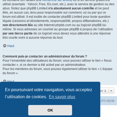
du domaine (en faisant une
recherche sur whois
) ou si un service gratuit est
utilisé (exemple : Yahoo!, Free, f2s.com, etc.), avec le service de gestion ou des
abus. Notez que phpBB Limited
n’a absolument aucun contrôle
et ne peut
être, en aucun cas, tenu pour responsable sur
comment
,
où
ou
par qui
ce
forum est utilisé. Il est inutile de contacter phpBB Limited pour toute question
légale (cessions et désistements, responsabilité, propos diffamatoires, etc.)
non directement liée
au site Internet phpbb.com ou au logiciel phpBB lui-
même. Si vous adressez un courriel au groupe phpBB à propos de l’utilisation
par une tierce partie
de ce logiciel vous devez vous attendre à une réponse
très courte voire à aucune réponse du tout.
Haut
Comment puis-je contacter un administrateur du forum ?
Pour l’ensemble des utilisateurs du forum, vous pouvez utiliser le lien « Nous
contacter », si ce dernier a été activé par un administrateur.
Pour les membres du forum, vous pouvez également utiliser le lien « L’équipe
du forum ».
Haut
En poursuivant votre navigation, vous acceptez
Aller à
l’utilisation de cookies.
En savoir plus
Mérops
Forum
Supprimer les cookies
Heures au format
UTC+02:00
OK
Développé par
phpBB
® Forum Software © phpBB Limited
Traduit par
phpBB-fr.com