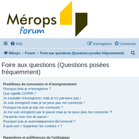
FAQ
S’enregistrer
Connexion
R
Mérops
Forum
Foire aux questions (Questions posées fréquemment)
e
Foire aux questions (Questions posées
c
fréquemment)
h
e
Problèmes de connexion et d’enregistrement
Pourquoi dois-je m’enregistrer ?
r
Que signifie COPPA ?
c
Je souhaite m’enregistrer, mais je n’y parviens pas !
Je suis enregistré mais je ne peux pas me connecter !
h
Pourquoi ne puis-je pas me connecter ?
Je me suis enregistré par le passé mais je ne peux plus me connecter ?!
e
J’ai perdu mon mot de passe !
r
Pourquoi suis-je automatiquement déconnecté ?
À quoi sert « Supprimer les cookies » ?
Paramètres et préférences de l’utilisateur