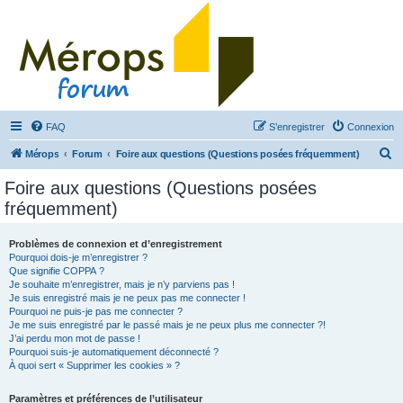
FAQ
S’enregistrer
Connexion
R
Mérops
Forum
Foire aux questions (Questions posées fréquemment)
e
Foire aux questions (Questions posées
c
fréquemment)
h
e
Problèmes de connexion et d’enregistrement
Pourquoi dois-je m’enregistrer ?
r
Que signifie COPPA ?
c
Je souhaite m’enregistrer, mais je n’y parviens pas !
Je suis enregistré mais je ne peux pas me connecter !
h
Pourquoi ne puis-je pas me connecter ?
Je me suis enregistré par le passé mais je ne peux plus me connecter ?!
e
J’ai perdu mon mot de passe !
r
Pourquoi suis-je automatiquement déconnecté ?
À quoi sert « Supprimer les cookies » ?
Paramètres et préférences de l’utilisateur