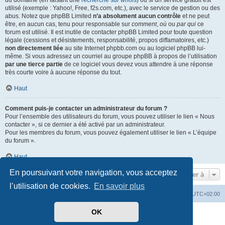
du domaine (en faisant une
recherche sur whois
) ou si un service gratuit est
utilisé (exemple : Yahoo!, Free, f2s.com, etc.), avec le service de gestion ou des
abus. Notez que phpBB Limited
n’a absolument aucun contrôle
et ne peut
être, en aucun cas, tenu pour responsable sur
comment
,
où
ou
par qui
ce
forum est utilisé. Il est inutile de contacter phpBB Limited pour toute question
légale (cessions et désistements, responsabilité, propos diffamatoires, etc.)
non directement liée
au site Internet phpbb.com ou au logiciel phpBB lui-
même. Si vous adressez un courriel au groupe phpBB à propos de l’utilisation
par une tierce partie
de ce logiciel vous devez vous attendre à une réponse
très courte voire à aucune réponse du tout.
Haut
Comment puis-je contacter un administrateur du forum ?
Pour l’ensemble des utilisateurs du forum, vous pouvez utiliser le lien « Nous
contacter », si ce dernier a été activé par un administrateur.
Pour les membres du forum, vous pouvez également utiliser le lien « L’équipe
du forum ».
Haut
En poursuivant votre navigation, vous acceptez
Aller à
l’utilisation de cookies.
En savoir plus
Mérops
Forum
Supprimer les cookies
Heures au format
UTC+02:00
OK
Développé par
phpBB
® Forum Software © phpBB Limited
Traduit par
phpBB-fr.com