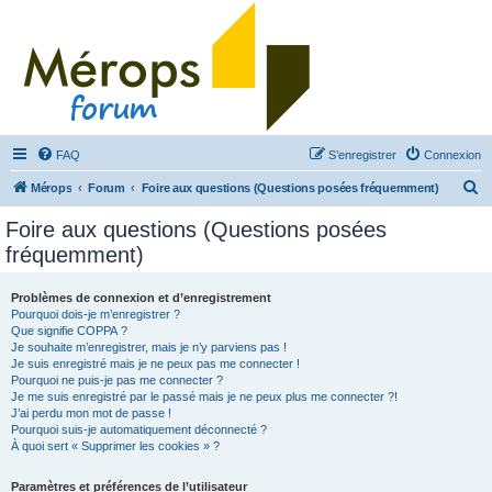
FAQ
S’enregistrer
Connexion
R
Mérops
Forum
Foire aux questions (Questions posées fréquemment)
e
Foire aux questions (Questions posées
c
fréquemment)
h
e
Problèmes de connexion et d’enregistrement
Pourquoi dois-je m’enregistrer ?
r
Que signifie COPPA ?
c
Je souhaite m’enregistrer, mais je n’y parviens pas !
Je suis enregistré mais je ne peux pas me connecter !
h
Pourquoi ne puis-je pas me connecter ?
Je me suis enregistré par le passé mais je ne peux plus me connecter ?!
e
J’ai perdu mon mot de passe !
r
Pourquoi suis-je automatiquement déconnecté ?
À quoi sert « Supprimer les cookies » ?
Paramètres et préférences de l’utilisateur