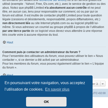
du domaine (en faisant une
recherche sur whois
) ou si un service gratuit est
utilisé (exemple : Yahoo!, Free, f2s.com, etc.), avec le service de gestion ou des
abus. Notez que phpBB Limited
n’a absolument aucun contrôle
et ne peut
être, en aucun cas, tenu pour responsable sur
comment
,
où
ou
par qui
ce
forum est utilisé. Il est inutile de contacter phpBB Limited pour toute question
légale (cessions et désistements, responsabilité, propos diffamatoires, etc.)
non directement liée
au site Internet phpbb.com ou au logiciel phpBB lui-
même. Si vous adressez un courriel au groupe phpBB à propos de l’utilisation
par une tierce partie
de ce logiciel vous devez vous attendre à une réponse
très courte voire à aucune réponse du tout.
Haut
Comment puis-je contacter un administrateur du forum ?
Pour l’ensemble des utilisateurs du forum, vous pouvez utiliser le lien « Nous
contacter », si ce dernier a été activé par un administrateur.
Pour les membres du forum, vous pouvez également utiliser le lien « L’équipe
du forum ».
Haut
En poursuivant votre navigation, vous acceptez
Aller à
l’utilisation de cookies.
En savoir plus
Mérops
Forum
Supprimer les cookies
Heures au format
UTC+02:00
OK
Développé par
phpBB
® Forum Software © phpBB Limited
Traduit par
phpBB-fr.com