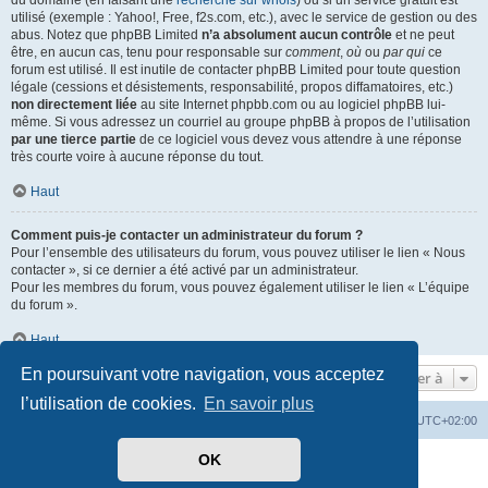
du domaine (en faisant une
recherche sur whois
) ou si un service gratuit est
utilisé (exemple : Yahoo!, Free, f2s.com, etc.), avec le service de gestion ou des
abus. Notez que phpBB Limited
n’a absolument aucun contrôle
et ne peut
être, en aucun cas, tenu pour responsable sur
comment
,
où
ou
par qui
ce
forum est utilisé. Il est inutile de contacter phpBB Limited pour toute question
légale (cessions et désistements, responsabilité, propos diffamatoires, etc.)
non directement liée
au site Internet phpbb.com ou au logiciel phpBB lui-
même. Si vous adressez un courriel au groupe phpBB à propos de l’utilisation
par une tierce partie
de ce logiciel vous devez vous attendre à une réponse
très courte voire à aucune réponse du tout.
Haut
Comment puis-je contacter un administrateur du forum ?
Pour l’ensemble des utilisateurs du forum, vous pouvez utiliser le lien « Nous
contacter », si ce dernier a été activé par un administrateur.
Pour les membres du forum, vous pouvez également utiliser le lien « L’équipe
du forum ».
Haut
En poursuivant votre navigation, vous acceptez
Aller à
l’utilisation de cookies.
En savoir plus
Mérops
Forum
Supprimer les cookies
Heures au format
UTC+02:00
OK
Développé par
phpBB
® Forum Software © phpBB Limited
Traduit par
phpBB-fr.com