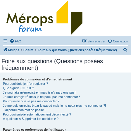
FAQ
S’enregistrer
Connexion
R
Mérops
Forum
Foire aux questions (Questions posées fréquemment)
e
Foire aux questions (Questions posées
c
fréquemment)
h
e
Problèmes de connexion et d’enregistrement
Pourquoi dois-je m’enregistrer ?
r
Que signifie COPPA ?
c
Je souhaite m’enregistrer, mais je n’y parviens pas !
Je suis enregistré mais je ne peux pas me connecter !
h
Pourquoi ne puis-je pas me connecter ?
Je me suis enregistré par le passé mais je ne peux plus me connecter ?!
e
J’ai perdu mon mot de passe !
r
Pourquoi suis-je automatiquement déconnecté ?
À quoi sert « Supprimer les cookies » ?
Paramètres et préférences de l’utilisateur