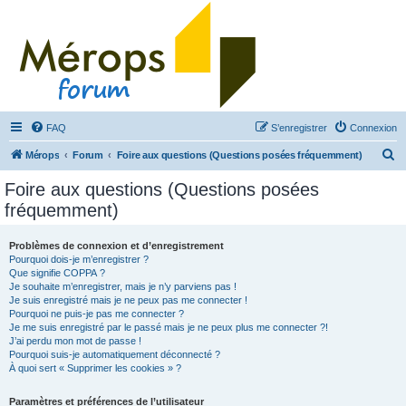
FAQ
S’enregistrer
Connexion
R
Mérops
Forum
Foire aux questions (Questions posées fréquemment)
e
Foire aux questions (Questions posées
c
fréquemment)
h
e
Problèmes de connexion et d’enregistrement
Pourquoi dois-je m’enregistrer ?
r
Que signifie COPPA ?
c
Je souhaite m’enregistrer, mais je n’y parviens pas !
Je suis enregistré mais je ne peux pas me connecter !
h
Pourquoi ne puis-je pas me connecter ?
Je me suis enregistré par le passé mais je ne peux plus me connecter ?!
e
J’ai perdu mon mot de passe !
r
Pourquoi suis-je automatiquement déconnecté ?
À quoi sert « Supprimer les cookies » ?
Paramètres et préférences de l’utilisateur