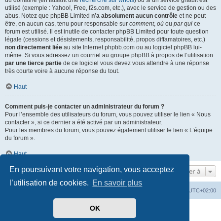
du domaine (en faisant une
recherche sur whois
) ou si un service gratuit est
utilisé (exemple : Yahoo!, Free, f2s.com, etc.), avec le service de gestion ou des
abus. Notez que phpBB Limited
n’a absolument aucun contrôle
et ne peut
être, en aucun cas, tenu pour responsable sur
comment
,
où
ou
par qui
ce
forum est utilisé. Il est inutile de contacter phpBB Limited pour toute question
légale (cessions et désistements, responsabilité, propos diffamatoires, etc.)
non directement liée
au site Internet phpbb.com ou au logiciel phpBB lui-
même. Si vous adressez un courriel au groupe phpBB à propos de l’utilisation
par une tierce partie
de ce logiciel vous devez vous attendre à une réponse
très courte voire à aucune réponse du tout.
Haut
Comment puis-je contacter un administrateur du forum ?
Pour l’ensemble des utilisateurs du forum, vous pouvez utiliser le lien « Nous
contacter », si ce dernier a été activé par un administrateur.
Pour les membres du forum, vous pouvez également utiliser le lien « L’équipe
du forum ».
Haut
En poursuivant votre navigation, vous acceptez
Aller à
l’utilisation de cookies.
En savoir plus
Mérops
Forum
Supprimer les cookies
Heures au format
UTC+02:00
OK
Développé par
phpBB
® Forum Software © phpBB Limited
Traduit par
phpBB-fr.com