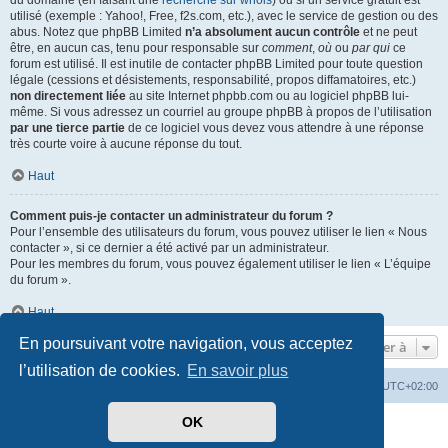
du domaine (en faisant une
recherche sur whois
) ou si un service gratuit est
utilisé (exemple : Yahoo!, Free, f2s.com, etc.), avec le service de gestion ou des
abus. Notez que phpBB Limited
n’a absolument aucun contrôle
et ne peut
être, en aucun cas, tenu pour responsable sur
comment
,
où
ou
par qui
ce
forum est utilisé. Il est inutile de contacter phpBB Limited pour toute question
légale (cessions et désistements, responsabilité, propos diffamatoires, etc.)
non directement liée
au site Internet phpbb.com ou au logiciel phpBB lui-
même. Si vous adressez un courriel au groupe phpBB à propos de l’utilisation
par une tierce partie
de ce logiciel vous devez vous attendre à une réponse
très courte voire à aucune réponse du tout.
Haut
Comment puis-je contacter un administrateur du forum ?
Pour l’ensemble des utilisateurs du forum, vous pouvez utiliser le lien « Nous
contacter », si ce dernier a été activé par un administrateur.
Pour les membres du forum, vous pouvez également utiliser le lien « L’équipe
du forum ».
Haut
En poursuivant votre navigation, vous acceptez
Aller à
l’utilisation de cookies.
En savoir plus
Mérops
Forum
Supprimer les cookies
Heures au format
UTC+02:00
OK
Développé par
phpBB
® Forum Software © phpBB Limited
Traduit par
phpBB-fr.com