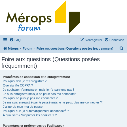
FAQ
S’enregistrer
Connexion
R
Mérops
Forum
Foire aux questions (Questions posées fréquemment)
e
Foire aux questions (Questions posées
c
fréquemment)
h
e
Problèmes de connexion et d’enregistrement
Pourquoi dois-je m’enregistrer ?
r
Que signifie COPPA ?
c
Je souhaite m’enregistrer, mais je n’y parviens pas !
Je suis enregistré mais je ne peux pas me connecter !
h
Pourquoi ne puis-je pas me connecter ?
Je me suis enregistré par le passé mais je ne peux plus me connecter ?!
e
J’ai perdu mon mot de passe !
r
Pourquoi suis-je automatiquement déconnecté ?
À quoi sert « Supprimer les cookies » ?
Paramètres et préférences de l’utilisateur