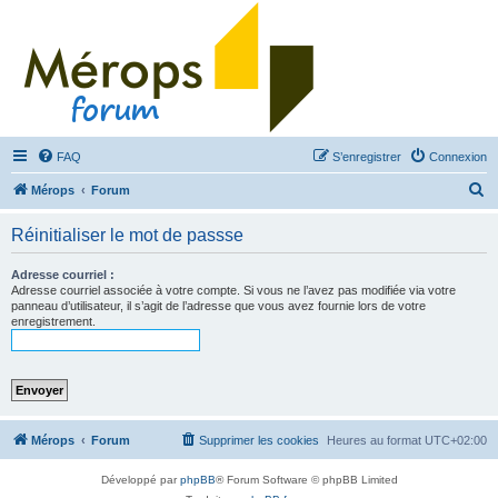
FAQ
S’enregistrer
Connexion
R
Mérops
Forum
e
Réinitialiser le mot de passse
c
h
Adresse courriel :
Adresse courriel associée à votre compte. Si vous ne l’avez pas modifiée via votre
e
panneau d’utilisateur, il s’agit de l’adresse que vous avez fournie lors de votre
enregistrement.
r
c
h
e
r
Mérops
Forum
Supprimer les cookies
Heures au format
UTC+02:00
Développé par
phpBB
® Forum Software © phpBB Limited