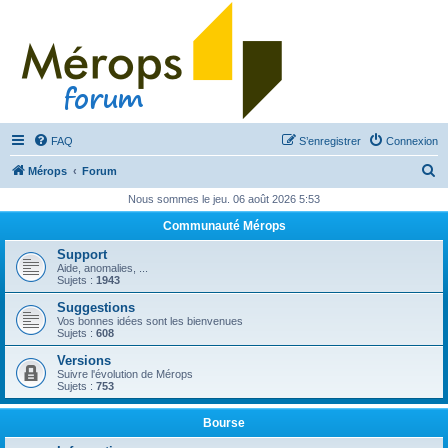
FAQ
S’enregistrer
Connexion
R
Mérops
Forum
e
Nous sommes le jeu. 06 août 2026 5:53
c
Communauté Mérops
h
Support
e
Aide, anomalies, ...
Sujets :
1943
r
Suggestions
c
Vos bonnes idées sont les bienvenues
Sujets :
608
h
Versions
e
Suivre l'évolution de Mérops
Sujets :
753
r
Bourse