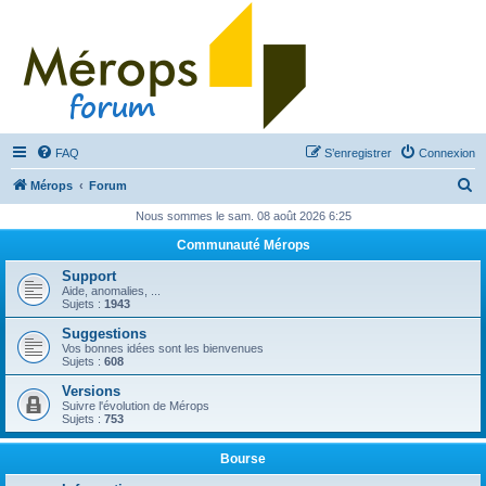
FAQ
S’enregistrer
Connexion
R
Mérops
Forum
e
Nous sommes le sam. 08 août 2026 6:25
c
Communauté Mérops
h
Support
e
Aide, anomalies, ...
Sujets :
1943
r
Suggestions
c
Vos bonnes idées sont les bienvenues
Sujets :
608
h
Versions
e
Suivre l'évolution de Mérops
Sujets :
753
r
Bourse