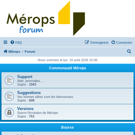
FAQ
S’enregistrer
Connexion
R
Mérops
Forum
e
Nous sommes le lun. 10 août 2026 15:06
c
Communauté Mérops
h
Support
e
Aide, anomalies, ...
Sujets :
1943
r
Suggestions
c
Vos bonnes idées sont les bienvenues
Sujets :
608
h
Versions
e
Suivre l'évolution de Mérops
Sujets :
753
r
Bourse