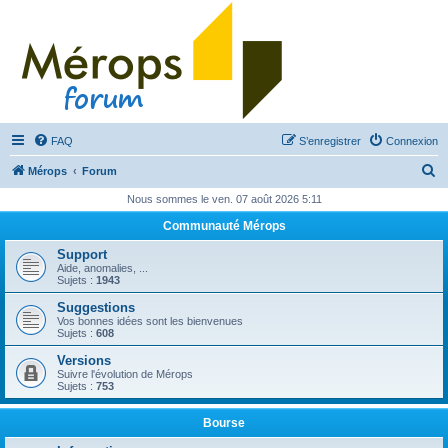
FAQ
S’enregistrer
Connexion
R
Mérops
Forum
e
Nous sommes le ven. 07 août 2026 5:11
c
Communauté Mérops
h
Support
e
Aide, anomalies, ...
Sujets :
1943
r
Suggestions
c
Vos bonnes idées sont les bienvenues
Sujets :
608
h
Versions
e
Suivre l'évolution de Mérops
Sujets :
753
r
Bourse