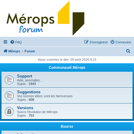
FAQ
S’enregistrer
Connexion
R
Mérops
Forum
e
Nous sommes le dim. 09 août 2026 8:15
c
Communauté Mérops
h
Support
e
Aide, anomalies, ...
Sujets :
1943
r
Suggestions
c
Vos bonnes idées sont les bienvenues
Sujets :
608
h
Versions
e
Suivre l'évolution de Mérops
Sujets :
753
r
Bourse