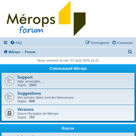
FAQ
S’enregistrer
Connexion
R
Mérops
Forum
e
Nous sommes le ven. 07 août 2026 14:22
c
Communauté Mérops
h
Support
e
Aide, anomalies, ...
Sujets :
1943
r
Suggestions
c
Vos bonnes idées sont les bienvenues
Sujets :
608
h
Versions
e
Suivre l'évolution de Mérops
Sujets :
753
r
Bourse