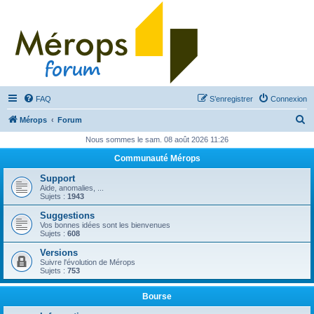
FAQ
S’enregistrer
Connexion
R
Mérops
Forum
e
Nous sommes le sam. 08 août 2026 11:26
c
Communauté Mérops
h
Support
e
Aide, anomalies, ...
Sujets :
1943
r
Suggestions
c
Vos bonnes idées sont les bienvenues
Sujets :
608
h
Versions
e
Suivre l'évolution de Mérops
Sujets :
753
r
Bourse