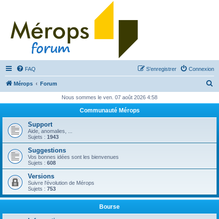
FAQ
S’enregistrer
Connexion
R
Mérops
Forum
e
Nous sommes le ven. 07 août 2026 4:58
c
Communauté Mérops
h
Support
e
Aide, anomalies, ...
Sujets :
1943
r
Suggestions
c
Vos bonnes idées sont les bienvenues
Sujets :
608
h
Versions
e
Suivre l'évolution de Mérops
Sujets :
753
r
Bourse