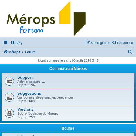
FAQ
S’enregistrer
Connexion
R
Mérops
Forum
e
Nous sommes le sam. 08 août 2026 3:45
c
Communauté Mérops
h
Support
e
Aide, anomalies, ...
Sujets :
1943
r
Suggestions
c
Vos bonnes idées sont les bienvenues
Sujets :
608
h
Versions
e
Suivre l'évolution de Mérops
Sujets :
753
r
Bourse