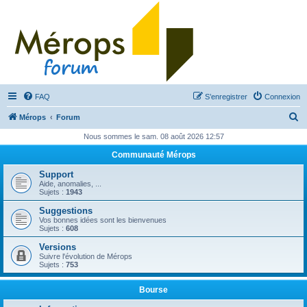
FAQ
S’enregistrer
Connexion
R
Mérops
Forum
e
Nous sommes le sam. 08 août 2026 12:57
c
Communauté Mérops
h
Support
e
Aide, anomalies, ...
Sujets :
1943
r
Suggestions
c
Vos bonnes idées sont les bienvenues
Sujets :
608
h
Versions
e
Suivre l'évolution de Mérops
Sujets :
753
r
Bourse