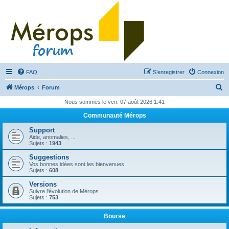
FAQ
S’enregistrer
Connexion
R
Mérops
Forum
e
Nous sommes le ven. 07 août 2026 1:41
c
Communauté Mérops
h
Support
e
Aide, anomalies, ...
Sujets :
1943
r
Suggestions
c
Vos bonnes idées sont les bienvenues
Sujets :
608
h
Versions
e
Suivre l'évolution de Mérops
Sujets :
753
r
Bourse