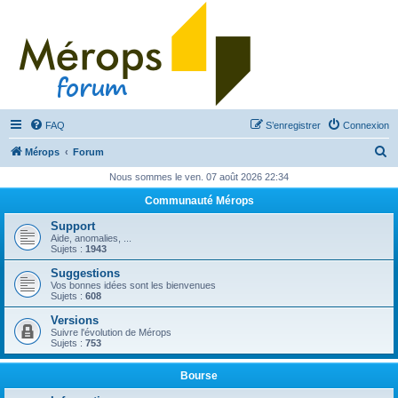
FAQ
S’enregistrer
Connexion
R
Mérops
Forum
e
Nous sommes le ven. 07 août 2026 22:34
c
Communauté Mérops
h
Support
e
Aide, anomalies, ...
Sujets :
1943
r
Suggestions
c
Vos bonnes idées sont les bienvenues
Sujets :
608
h
Versions
e
Suivre l'évolution de Mérops
Sujets :
753
r
Bourse