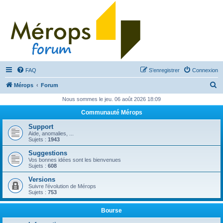
FAQ
S’enregistrer
Connexion
R
Mérops
Forum
e
Nous sommes le jeu. 06 août 2026 18:09
c
Communauté Mérops
h
Support
e
Aide, anomalies, ...
Sujets :
1943
r
Suggestions
c
Vos bonnes idées sont les bienvenues
Sujets :
608
h
Versions
e
Suivre l'évolution de Mérops
Sujets :
753
r
Bourse