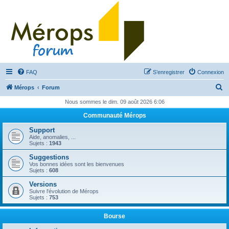
FAQ
S’enregistrer
Connexion
R
Mérops
Forum
e
Nous sommes le dim. 09 août 2026 6:06
c
Communauté Mérops
h
Support
e
Aide, anomalies, ...
Sujets :
1943
r
Suggestions
c
Vos bonnes idées sont les bienvenues
Sujets :
608
h
Versions
e
Suivre l'évolution de Mérops
Sujets :
753
r
Bourse