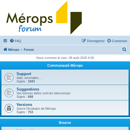
FAQ
S’enregistrer
Connexion
R
Mérops
Forum
e
Nous sommes le sam. 08 août 2026 6:05
c
Communauté Mérops
h
Support
e
Aide, anomalies, ...
Sujets :
1943
r
Suggestions
c
Vos bonnes idées sont les bienvenues
Sujets :
608
h
Versions
e
Suivre l'évolution de Mérops
Sujets :
753
r
Bourse