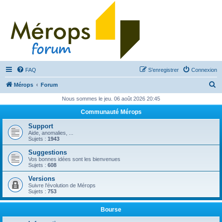
FAQ
S’enregistrer
Connexion
R
Mérops
Forum
e
Nous sommes le jeu. 06 août 2026 20:45
c
Communauté Mérops
h
Support
e
Aide, anomalies, ...
Sujets :
1943
r
Suggestions
c
Vos bonnes idées sont les bienvenues
Sujets :
608
h
Versions
e
Suivre l'évolution de Mérops
Sujets :
753
r
Bourse