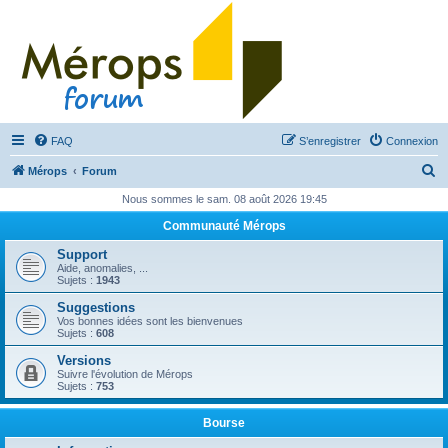
FAQ
S’enregistrer
Connexion
R
Mérops
Forum
e
Nous sommes le sam. 08 août 2026 19:45
c
Communauté Mérops
h
Support
e
Aide, anomalies, ...
Sujets :
1943
r
Suggestions
c
Vos bonnes idées sont les bienvenues
Sujets :
608
h
Versions
e
Suivre l'évolution de Mérops
Sujets :
753
r
Bourse