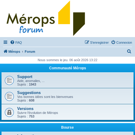
FAQ
S’enregistrer
Connexion
R
Mérops
Forum
e
Nous sommes le jeu. 06 août 2026 13:22
c
Communauté Mérops
h
Support
e
Aide, anomalies, ...
Sujets :
1943
r
Suggestions
c
Vos bonnes idées sont les bienvenues
Sujets :
608
h
Versions
e
Suivre l'évolution de Mérops
Sujets :
753
r
Bourse