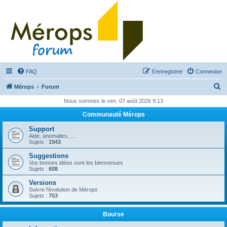
FAQ
S’enregistrer
Connexion
R
Mérops
Forum
e
Nous sommes le ven. 07 août 2026 9:13
c
Communauté Mérops
h
Support
e
Aide, anomalies, ...
Sujets :
1943
r
Suggestions
c
Vos bonnes idées sont les bienvenues
Sujets :
608
h
Versions
e
Suivre l'évolution de Mérops
Sujets :
753
r
Bourse