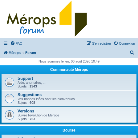
FAQ
S’enregistrer
Connexion
R
Mérops
Forum
e
Nous sommes le jeu. 06 août 2026 10:49
c
Communauté Mérops
h
Support
e
Aide, anomalies, ...
Sujets :
1943
r
Suggestions
c
Vos bonnes idées sont les bienvenues
Sujets :
608
h
Versions
e
Suivre l'évolution de Mérops
Sujets :
753
r
Bourse