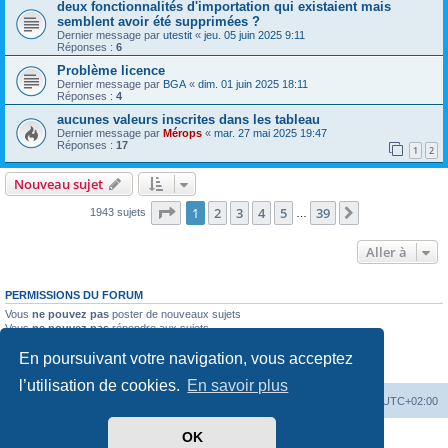
deux fonctionnalités d'importation qui existaient mais
semblent avoir été supprimées ?
Dernier message par
utestit
«
jeu. 05 juin 2025 9:11
Réponses :
6
Problème licence
Dernier message par
BGA
«
dim. 01 juin 2025 18:11
Réponses :
4
aucunes valeurs inscrites dans les tableau
Dernier message par
Mérops
«
mar. 27 mai 2025 19:47
Réponses :
17
1
2
Nouveau sujet
Page
1
sur
39
1
2
3
4
5
39
Suivante
1943 sujets
…
Aller à
PERMISSIONS DU FORUM
Vous
ne pouvez pas
poster de nouveaux sujets
Vous
ne pouvez pas
répondre aux sujets
Vous
ne pouvez pas
modifier vos messages
En poursuivant votre navigation, vous acceptez
Vous
ne pouvez pas
supprimer vos messages
Vous
ne pouvez pas
joindre des fichiers
l’utilisation de cookies.
En savoir plus
Mérops
Forum
Supprimer les cookies
Heures au format
UTC+02:00
OK
Développé par
phpBB
® Forum Software © phpBB Limited