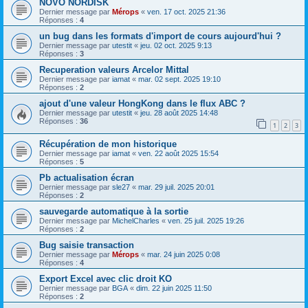
NOVO NORDISK
Dernier message par
Mérops
«
ven. 17 oct. 2025 21:36
Réponses :
4
un bug dans les formats d'import de cours aujourd'hui ?
Dernier message par
utestit
«
jeu. 02 oct. 2025 9:13
Réponses :
3
Recuperation valeurs Arcelor Mittal
Dernier message par
iamat
«
mar. 02 sept. 2025 19:10
Réponses :
2
ajout d'une valeur HongKong dans le flux ABC ?
Dernier message par
utestit
«
jeu. 28 août 2025 14:48
Réponses :
36
1
2
3
Récupération de mon historique
Dernier message par
iamat
«
ven. 22 août 2025 15:54
Réponses :
5
Pb actualisation écran
Dernier message par
sle27
«
mar. 29 juil. 2025 20:01
Réponses :
2
sauvegarde automatique à la sortie
Dernier message par
MichelCharles
«
ven. 25 juil. 2025 19:26
Réponses :
2
Bug saisie transaction
Dernier message par
Mérops
«
mar. 24 juin 2025 0:08
Réponses :
4
Export Excel avec clic droit KO
Dernier message par
BGA
«
dim. 22 juin 2025 11:50
Réponses :
2