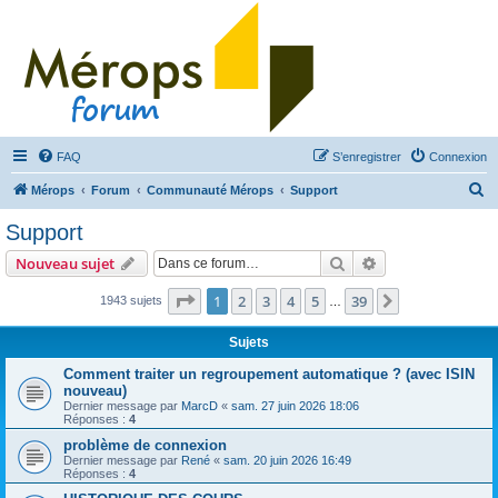
FAQ
S’enregistrer
Connexion
R
Mérops
Forum
Communauté Mérops
Support
e
Support
c
Rechercher
Recherche avanc
Nouveau sujet
h
e
Page
1
sur
39
1
2
3
4
5
39
Suivante
1943 sujets
…
r
Sujets
c
Comment traiter un regroupement automatique ? (avec ISIN
h
nouveau)
e
Dernier message par
MarcD
«
sam. 27 juin 2026 18:06
Réponses :
4
r
problème de connexion
Dernier message par
René
«
sam. 20 juin 2026 16:49
Réponses :
4