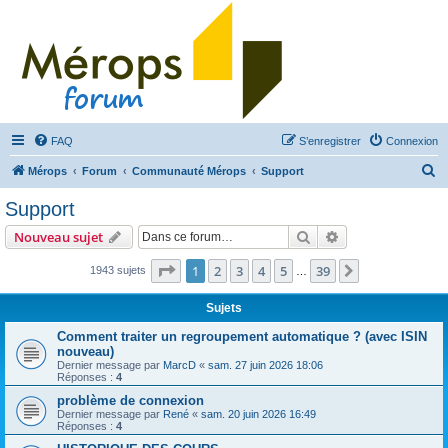
FAQ
S’enregistrer
Connexion
R
Mérops
Forum
Communauté Mérops
Support
e
Support
c
Rechercher
Recherche avanc
Nouveau sujet
h
e
Page
1
sur
39
1
2
3
4
5
39
Suivante
1943 sujets
…
r
Sujets
c
Comment traiter un regroupement automatique ? (avec ISIN
h
nouveau)
e
Dernier message par
MarcD
«
sam. 27 juin 2026 18:06
Réponses :
4
r
problème de connexion
Dernier message par
René
«
sam. 20 juin 2026 16:49
Réponses :
4