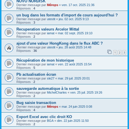
NOVO NORDISK
Dernier message par
Mérops
«
ven. 17 oct. 2025 21:36
Réponses :
4
un bug dans les formats d'import de cours aujourd'hui ?
Dernier message par
utestit
«
jeu. 02 oct. 2025 9:13
Réponses :
3
Recuperation valeurs Arcelor Mittal
Dernier message par
iamat
«
mar. 02 sept. 2025 19:10
Réponses :
2
ajout d'une valeur HongKong dans le flux ABC ?
Dernier message par
utestit
«
jeu. 28 août 2025 14:48
Réponses :
36
1
2
3
Récupération de mon historique
Dernier message par
iamat
«
ven. 22 août 2025 15:54
Réponses :
5
Pb actualisation écran
Dernier message par
sle27
«
mar. 29 juil. 2025 20:01
Réponses :
2
sauvegarde automatique à la sortie
Dernier message par
MichelCharles
«
ven. 25 juil. 2025 19:26
Réponses :
2
Bug saisie transaction
Dernier message par
Mérops
«
mar. 24 juin 2025 0:08
Réponses :
4
Export Excel avec clic droit KO
Dernier message par
BGA
«
dim. 22 juin 2025 11:50
Réponses :
2