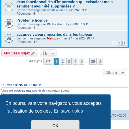
deux fonctionnalités d'importation qui existaient mais
semblent avoir été supprimées ?
Dernier message par
utestit
«
jeu. 05 juin 2025 9:11
Réponses :
6
Problème licence
Dernier message par
BGA
«
dim. 01 juin 2025 18:11
Réponses :
4
aucunes valeurs inscrites dans les tableau
Dernier message par
Mérops
«
mar. 27 mai 2025 19:47
Réponses :
17
1
2
Nouveau sujet
Page
1
sur
39
1
2
3
4
5
39
Suivante
1943 sujets
…
Aller à
PERMISSIONS DU FORUM
Vous
ne pouvez pas
poster de nouveaux sujets
Vous
ne pouvez pas
répondre aux sujets
Vous
ne pouvez pas
modifier vos messages
En poursuivant votre navigation, vous acceptez
Vous
ne pouvez pas
supprimer vos messages
Vous
ne pouvez pas
joindre des fichiers
l’utilisation de cookies.
En savoir plus
Mérops
Forum
Supprimer les cookies
Heures au format
UTC+02:00
OK
Développé par
phpBB
® Forum Software © phpBB Limited