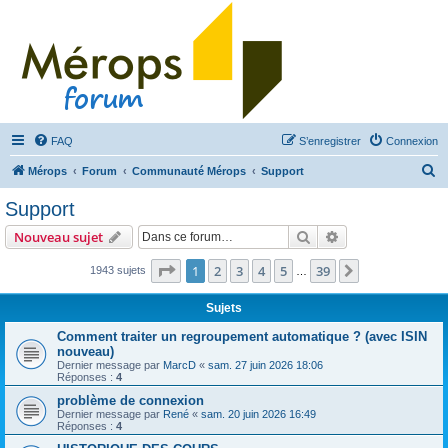
FAQ
S’enregistrer
Connexion
R
Mérops
Forum
Communauté Mérops
Support
e
Support
c
Rechercher
Recherche avanc
Nouveau sujet
h
e
Page
1
sur
39
1
2
3
4
5
39
Suivante
1943 sujets
…
r
Sujets
c
Comment traiter un regroupement automatique ? (avec ISIN
h
nouveau)
e
Dernier message par
MarcD
«
sam. 27 juin 2026 18:06
Réponses :
4
r
problème de connexion
Dernier message par
René
«
sam. 20 juin 2026 16:49
Réponses :
4