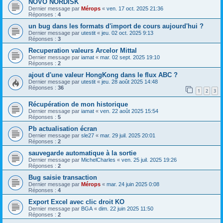
NOVO NORDISK
Dernier message par
Mérops
«
ven. 17 oct. 2025 21:36
Réponses :
4
un bug dans les formats d'import de cours aujourd'hui ?
Dernier message par
utestit
«
jeu. 02 oct. 2025 9:13
Réponses :
3
Recuperation valeurs Arcelor Mittal
Dernier message par
iamat
«
mar. 02 sept. 2025 19:10
Réponses :
2
ajout d'une valeur HongKong dans le flux ABC ?
Dernier message par
utestit
«
jeu. 28 août 2025 14:48
Réponses :
36
1
2
3
Récupération de mon historique
Dernier message par
iamat
«
ven. 22 août 2025 15:54
Réponses :
5
Pb actualisation écran
Dernier message par
sle27
«
mar. 29 juil. 2025 20:01
Réponses :
2
sauvegarde automatique à la sortie
Dernier message par
MichelCharles
«
ven. 25 juil. 2025 19:26
Réponses :
2
Bug saisie transaction
Dernier message par
Mérops
«
mar. 24 juin 2025 0:08
Réponses :
4
Export Excel avec clic droit KO
Dernier message par
BGA
«
dim. 22 juin 2025 11:50
Réponses :
2