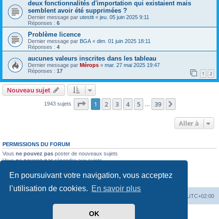
deux fonctionnalités d'importation qui existaient mais
semblent avoir été supprimées ?
Dernier message par
utestit
«
jeu. 05 juin 2025 9:11
Réponses :
6
Problème licence
Dernier message par
BGA
«
dim. 01 juin 2025 18:11
Réponses :
4
aucunes valeurs inscrites dans les tableau
Dernier message par
Mérops
«
mar. 27 mai 2025 19:47
Réponses :
17
1
2
Nouveau sujet
Page
1
sur
39
1
2
3
4
5
39
Suivante
1943 sujets
…
Aller à
PERMISSIONS DU FORUM
Vous
ne pouvez pas
poster de nouveaux sujets
Vous
ne pouvez pas
répondre aux sujets
Vous
ne pouvez pas
modifier vos messages
En poursuivant votre navigation, vous acceptez
Vous
ne pouvez pas
supprimer vos messages
Vous
ne pouvez pas
joindre des fichiers
l’utilisation de cookies.
En savoir plus
Mérops
Forum
Supprimer les cookies
Heures au format
UTC+02:00
OK
Développé par
phpBB
® Forum Software © phpBB Limited