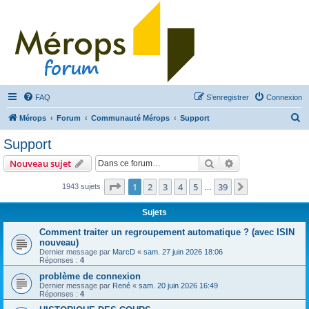
FAQ
S’enregistrer
Connexion
R
Mérops
Forum
Communauté Mérops
Support
e
Support
c
Rechercher
Recherche avanc
Nouveau sujet
h
e
Page
1
sur
39
1
2
3
4
5
39
Suivante
1943 sujets
…
r
Sujets
c
Comment traiter un regroupement automatique ? (avec ISIN
h
nouveau)
e
Dernier message par
MarcD
«
sam. 27 juin 2026 18:06
Réponses :
4
r
problème de connexion
Dernier message par
René
«
sam. 20 juin 2026 16:49
Réponses :
4