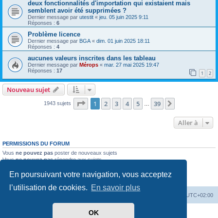
deux fonctionnalités d'importation qui existaient mais
semblent avoir été supprimées ?
Dernier message par
utestit
«
jeu. 05 juin 2025 9:11
Réponses :
6
Problème licence
Dernier message par
BGA
«
dim. 01 juin 2025 18:11
Réponses :
4
aucunes valeurs inscrites dans les tableau
Dernier message par
Mérops
«
mar. 27 mai 2025 19:47
Réponses :
17
1
2
Nouveau sujet
Page
1
sur
39
1
2
3
4
5
39
Suivante
1943 sujets
…
Aller à
PERMISSIONS DU FORUM
Vous
ne pouvez pas
poster de nouveaux sujets
Vous
ne pouvez pas
répondre aux sujets
Vous
ne pouvez pas
modifier vos messages
En poursuivant votre navigation, vous acceptez
Vous
ne pouvez pas
supprimer vos messages
Vous
ne pouvez pas
joindre des fichiers
l’utilisation de cookies.
En savoir plus
Mérops
Forum
Supprimer les cookies
Heures au format
UTC+02:00
OK
Développé par
phpBB
® Forum Software © phpBB Limited