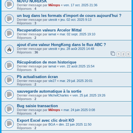
NOVO NORDISK
Dernier message par
Mérops
«
ven. 17 oct. 2025 21:36
Réponses :
4
un bug dans les formats d'import de cours aujourd'hui ?
Dernier message par
utestit
«
jeu. 02 oct. 2025 9:13
Réponses :
3
Recuperation valeurs Arcelor Mittal
Dernier message par
iamat
«
mar. 02 sept. 2025 19:10
Réponses :
2
ajout d'une valeur HongKong dans le flux ABC ?
Dernier message par
utestit
«
jeu. 28 août 2025 14:48
Réponses :
36
1
2
3
Récupération de mon historique
Dernier message par
iamat
«
ven. 22 août 2025 15:54
Réponses :
5
Pb actualisation écran
Dernier message par
sle27
«
mar. 29 juil. 2025 20:01
Réponses :
2
sauvegarde automatique à la sortie
Dernier message par
MichelCharles
«
ven. 25 juil. 2025 19:26
Réponses :
2
Bug saisie transaction
Dernier message par
Mérops
«
mar. 24 juin 2025 0:08
Réponses :
4
Export Excel avec clic droit KO
Dernier message par
BGA
«
dim. 22 juin 2025 11:50
Réponses :
2