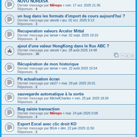
NOVO NORDISK
Dernier message par
Mérops
«
ven. 17 oct. 2025 21:36
Réponses :
4
un bug dans les formats d'import de cours aujourd'hui ?
Dernier message par
utestit
«
jeu. 02 oct. 2025 9:13
Réponses :
3
Recuperation valeurs Arcelor Mittal
Dernier message par
iamat
«
mar. 02 sept. 2025 19:10
Réponses :
2
ajout d'une valeur HongKong dans le flux ABC ?
Dernier message par
utestit
«
jeu. 28 août 2025 14:48
Réponses :
36
1
2
3
Récupération de mon historique
Dernier message par
iamat
«
ven. 22 août 2025 15:54
Réponses :
5
Pb actualisation écran
Dernier message par
sle27
«
mar. 29 juil. 2025 20:01
Réponses :
2
sauvegarde automatique à la sortie
Dernier message par
MichelCharles
«
ven. 25 juil. 2025 19:26
Réponses :
2
Bug saisie transaction
Dernier message par
Mérops
«
mar. 24 juin 2025 0:08
Réponses :
4
Export Excel avec clic droit KO
Dernier message par
BGA
«
dim. 22 juin 2025 11:50
Réponses :
2