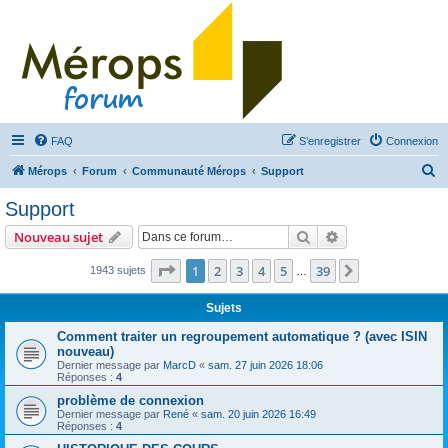
FAQ
S’enregistrer
Connexion
R
Mérops
Forum
Communauté Mérops
Support
e
Support
c
Rechercher
Recherche avanc
Nouveau sujet
h
e
Page
1
sur
39
1
2
3
4
5
39
Suivante
1943 sujets
…
r
Sujets
c
Comment traiter un regroupement automatique ? (avec ISIN
h
nouveau)
e
Dernier message par
MarcD
«
sam. 27 juin 2026 18:06
Réponses :
4
r
problème de connexion
Dernier message par
René
«
sam. 20 juin 2026 16:49
Réponses :
4