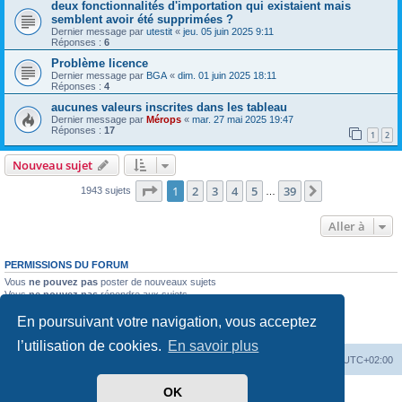
deux fonctionnalités d'importation qui existaient mais
semblent avoir été supprimées ?
Dernier message par
utestit
«
jeu. 05 juin 2025 9:11
Réponses :
6
Problème licence
Dernier message par
BGA
«
dim. 01 juin 2025 18:11
Réponses :
4
aucunes valeurs inscrites dans les tableau
Dernier message par
Mérops
«
mar. 27 mai 2025 19:47
Réponses :
17
1
2
Nouveau sujet
Page
1
sur
39
1
2
3
4
5
39
Suivante
1943 sujets
…
Aller à
PERMISSIONS DU FORUM
Vous
ne pouvez pas
poster de nouveaux sujets
Vous
ne pouvez pas
répondre aux sujets
Vous
ne pouvez pas
modifier vos messages
En poursuivant votre navigation, vous acceptez
Vous
ne pouvez pas
supprimer vos messages
Vous
ne pouvez pas
joindre des fichiers
l’utilisation de cookies.
En savoir plus
Mérops
Forum
Supprimer les cookies
Heures au format
UTC+02:00
OK
Développé par
phpBB
® Forum Software © phpBB Limited