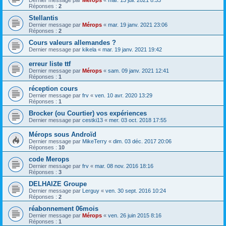
Dernier message par
Mérops
«
mar. 13 juil. 2021 8:33
Réponses :
2
Stellantis
Dernier message par
Mérops
«
mar. 19 janv. 2021 23:06
Réponses :
2
Cours valeurs allemandes ?
Dernier message par
kikela
«
mar. 19 janv. 2021 19:42
erreur liste ttf
Dernier message par
Mérops
«
sam. 09 janv. 2021 12:41
Réponses :
1
réception cours
Dernier message par
frv
«
ven. 10 avr. 2020 13:29
Réponses :
1
Brocker (ou Courtier) vos expériences
Dernier message par
cestki13
«
mer. 03 oct. 2018 17:55
Mérops sous Androïd
Dernier message par
MikeTerry
«
dim. 03 déc. 2017 20:06
Réponses :
10
code Merops
Dernier message par
frv
«
mar. 08 nov. 2016 18:16
Réponses :
3
DELHAIZE Groupe
Dernier message par
Lerguy
«
ven. 30 sept. 2016 10:24
Réponses :
2
réabonnement 06mois
Dernier message par
Mérops
«
ven. 26 juin 2015 8:16
Réponses :
1