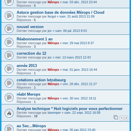
Dernier message par
Mérops
«
mar. 03 déc. 2013 23:44
Réponses :
5
Astuce gestion base de données Mérops / Cloud
Dernier message par
fergut
«
sam. 31 août 2013 21:09
Réponses :
5
nouvel version
Dernier message par
joc
«
sam. 06 juil. 2013 8:53
Réabonnement 1 an
Dernier message par
Mérops
«
mer. 29 mai 2013 8:37
Réponses :
3
correction du 12
Dernier message par
joc
«
mer. 13 mars 2013 12:43
année 2013
Dernier message par
Mérops
«
mar. 01 janv. 2013 16:44
Réponses :
1
cotations action letzebeurg
Dernier message par
Mérops
«
ven. 28 déc. 2012 21:27
Réponses :
1
réabt Merops
Dernier message par
Mérops
«
ven. 30 nov. 2012 19:11
Réponses :
1
Analyse technique * Huit logiciels pour vous perfectionner
Dernier message par
bisemper
«
sam. 22 sept. 2012 16:58
Réponses :
18
1
2
au Sec...Mérops
Dernier message par
Mérops
«
mar. 05 juin 2012 23:40