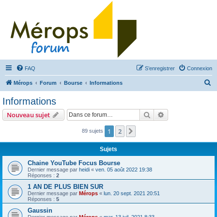
FAQ
S’enregistrer
Connexion
R
Mérops
Forum
Bourse
Informations
e
Informations
c
Rechercher
Recherche avanc
Nouveau sujet
h
e
1
2
Suivante
89 sujets
r
Sujets
c
Chaine YouTube Focus Bourse
h
Dernier message par
heidi
«
ven. 05 août 2022 19:38
Réponses :
2
e
1 AN DE PLUS BIEN SUR
r
Dernier message par
Mérops
«
lun. 20 sept. 2021 20:51
Réponses :
5
Gaussin